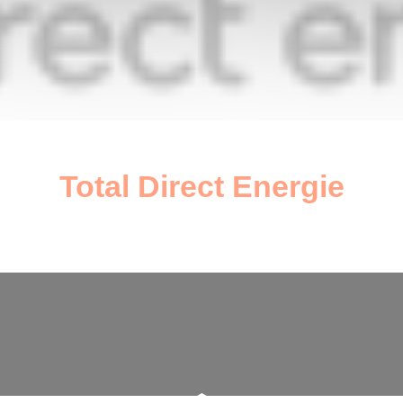
Total Direct Energie
janvier 6, 2023
par Guillaume Brégère