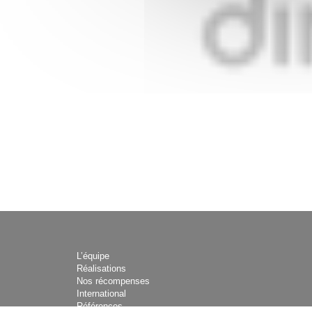
L’équipe
Réalisations
Nos récompenses
International
Références