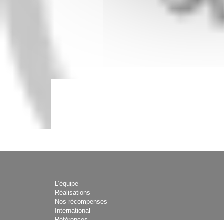
L’équipe
Réalisations
Nos récompenses
International
Références