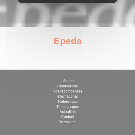
Epeda
janvier 6, 2023
par Guillaume Brégère
L’équipe
Réalisations
Nos récompenses
International
Références
Témoignages
Actualités
Contact
Buzzwatch