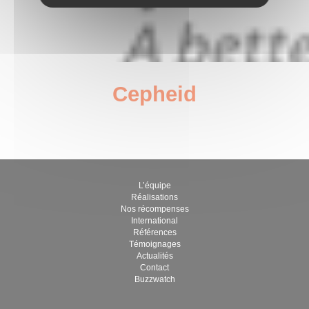
Cepheid
janvier 6, 2023
par Guillaume Brégère
L’équipe
Réalisations
Nos récompenses
International
Références
Témoignages
Actualités
Contact
Buzzwatch