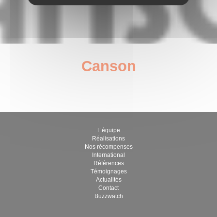
Canson
janvier 5, 2023
par Guillaume Brégère
L’équipe
Réalisations
Nos récompenses
International
Références
Témoignages
Actualités
Contact
Buzzwatch