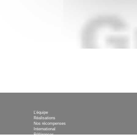
L’équipe
Réalisations
Nos récompenses
International
Références