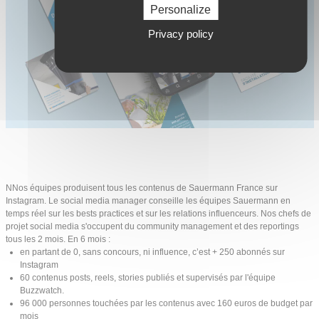
Personalize
Privacy policy
NNos équipes produisent tous les contenus de Sauermann France sur
Instagram. Le social media manager conseille les équipes Sauermann en
temps réel sur les bests practices et sur les relations influenceurs. Nos chefs de
projet social media s'occupent du community management et des reportings
tous les 2 mois. En 6 mois :
en partant de 0, sans concours, ni influence, c’est + 250 abonnés sur
Instagram
60 contenus posts, reels, stories publiés et supervisés par l'équipe
Buzzwatch.
96 000 personnes touchées par les contenus avec 160 euros de budget par
mois