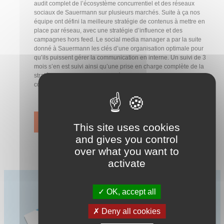
audit complet de l’écosystème concurrentiel et des réseaux
sociaux de Sauermann sur plusieurs marchés. Suite à ça nos
équipe ont défini la meilleure stratégie de contenus à mettre en
place par réseau, avec une stratégie d’influence et des
campagnes hors feed. Le social media manager a par la suite
donné à Sauermann les clés d’une organisation optimale pour
qu’ils puissent gérer la communication en interne. Un suivi de 3
mois s’en est suivi ainsi qu’une prise en charge complète de la
stratégie de contenus et leur création sur Instagram pour le
compte Frances.
VOIR LE CAS SUR BUZZWATCH
This site uses cookies
and gives you control
over what you want to
activate
OK, accept all
Deny all cookies