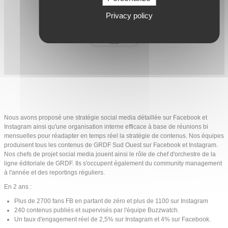
Privacy policy
Nous avons proposé une stratégie social media détaillée sur Facebook et
Instagram ainsi qu'une organisation interne efficace à base de réunions bi
mensuelles pour réadapter en temps réel la stratégie de contenus.
Nos équipes
produisent tous les contenus de GRDF Sud Ouest sur Facebook et Instagram.
Nos chefs de projet social media jouent ainsi le rôle de chef d'orchestre de la
ligne éditoriale de GRDF. Ils s'occupent également du community management
à l'année et des reportings réguliers.
En 2 ans :
Plus de 2700 fans FB en partant de zéro et plus de 1100 sur Instagram
240 contenus publiés et supervisés par l'équipe Buzzwatch.
Un taux d'engagement réel de 2,5% sur Instagram et 4% sur Facebook.