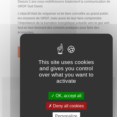
Depuis 2 ans nous redéfinissons totalement la communication de
GRDF Sud Ouest.
L'objectif était de vulgariser et de faire connaître au grand public
les missions de GRDF, mais aussi de leur faire comprendre
l’importance de la transition énergétique actuelle vers le gaz vert
tout en leur donnant des conseils pratiques pour faire des
économies.
VOIR LE CAS SUR BUZZWATCH
This site uses cookies
and gives you control
over what you want to
activate
OK, accept all
Deny all cookies
Personalize