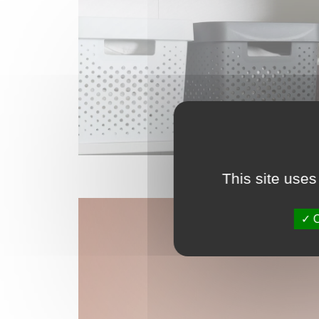
This site uses
O