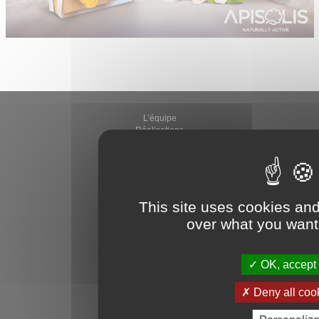
L’équipe
Réalisations
Nos récompenses
International
Références
Témoignages
Actualités
Contact
This site uses cookies and
Buzzwatch
over what you want 
OK, accept 
Deny all coo