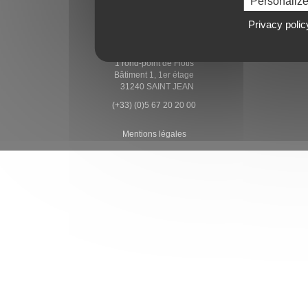
Personaliz
Imaginons ensemble
Privacy polic
CONTACT
1 rond-point de Flotis
Bâtiment 1, 1er étage
31240 SAINT JEAN
(+33) (0)5 67 20 20 00
Mentions légales